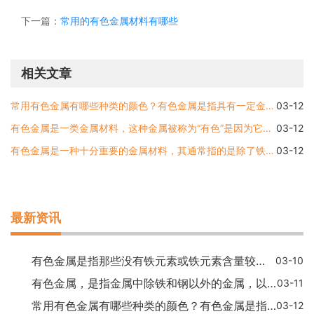
下一篇：
常用的有色金属材料有哪些
相关文章
常用有色金属有哪些种类的颜色？有色金属是指具有一定金属特性和特殊功能的非铁金属，其中包括铜、铝、镁、钛、铅、锌、镍、钴等。不同种类的有色金属由于其不同的化学成分和
03-12
有色金属是一类金属材料，这种金属被称为“有色”是因为它们不像铁、钢那样颜色银灰色，而是在可见光谱范围内有一定的颜色。一般来说，有色金属包括铜、铝、镍、锌、锡、铅、
03-12
有色金属是一种十分重要的金属材料，其通常指的是除了铁、钢、铜以外的其他金属材料，包括锌、镍、铝、铅、锡、铬等等。有色金属的应用十分广泛，涉及的领域也是十分广泛的。
03-12
最新资讯
有色金属是指那些没有铁元素或铁元素含量较少的金属，它们在经济和工业中发挥着重要的作用。常见的有色金属主要包括铝、铜、铅、锌、镍、锡、金、银等。这些金属都有各自的特
03-10
有色金属，是指金属中除铁和钢以外的金属，以非黑色金属为主要表现形式。在人们的生活和工业生产中，有色金属占有十分重要的地位。有色金属因其多种用途和广泛应用而备受瞩目
03-11
常用有色金属有哪些种类的颜色？有色金属是指具有一定金属特性和特殊功能的非铁金属，其中包括铜、铝、镁、钛、铅、锌、镍、钴等。不同种类的有色金属由于其不同的化学成分和
03-12