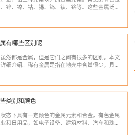
镁、锌、镍、钴、锡、钨、钛、铬等。这些金属泛指
说的有色金属一般是指具
属有哪些区别呢
属虽然都是金属，但是它们之间有很多的区别。本文
行详细介绍。稀有金属是指在地壳中含量很少，具有
量和高附加值的金属。稀
些类别和颜色
然状态下具有一定颜色的金属元素和合金。有色金属
工业和日用品，如电子设备、建筑材料、汽车和珠宝
绍有色金属可分为哪些类