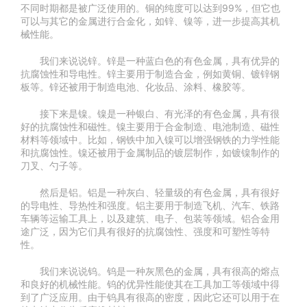
不同时期都是被广泛使用的。铜的纯度可以达到99%，但它也
可以与其它的金属进行合金化，如锌、镍等，进一步提高其机
械性能。
我们来说说锌。锌是一种蓝白色的有色金属，具有优异的
抗腐蚀性和导电性。锌主要用于制造合金，例如黄铜、镀锌钢
板等。锌还被用于制造电池、化妆品、涂料、橡胶等。
接下来是镍。镍是一种银白、有光泽的有色金属，具有很
好的抗腐蚀性和磁性。镍主要用于合金制造、电池制造、磁性
材料等领域中。比如，钢铁中加入镍可以增强钢铁的力学性能
和抗腐蚀性。镍还被用于金属制品的镀层制作，如镀镍制作的
刀叉、勺子等。
然后是铝。铝是一种灰白、轻量级的有色金属，具有很好
的导电性、导热性和强度。铝主要用于制造飞机、汽车、铁路
车辆等运输工具上，以及建筑、电子、包装等领域。铝合金用
途广泛，因为它们具有很好的抗腐蚀性、强度和可塑性等特
性。
我们来说说钨。钨是一种灰黑色的金属，具有很高的熔点
和良好的机械性能。钨的优异性能使其在工具加工等领域中得
到了广泛应用。由于钨具有很高的密度，因此它还可以用于在