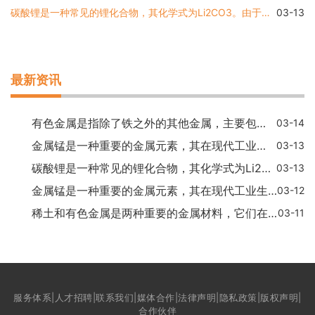
碳酸锂是一种常见的锂化合物，其化学式为Li2CO3。由于锂在周期表上属于第一族元素，与钠、钾等金属元素的性质类似，因此很多人可能会误认为碳酸锂是一种有色金属。实际上，碳酸
03-13
最新资讯
有色金属是指除了铁之外的其他金属，主要包括铜、铝、镁、铸铜合金、铅、锌、钴、镍、钨、钛、锆等。下面将分别介绍这些有色金属的特性和应用领域。铜铜是一种重要的有色金属
03-14
金属锰是一种重要的金属元素，其在现代工业生产和生活中有着广泛的应用。金属锰属于有色金属吗？这是一个值得探究的问题。本文将详细介绍金属锰的特点和分类，以及解答它是否
03-13
碳酸锂是一种常见的锂化合物，其化学式为Li2CO3。由于锂在周期表上属于第一族元素，与钠、钾等金属元素的性质类似，因此很多人可能会误认为碳酸锂是一种有色金属。实际上，碳酸
03-13
金属锰是一种重要的金属元素，其在现代工业生产和生活中有着广泛的应用。金属锰属于有色金属吗？这是一个值得探究的问题。本文将详细介绍金属锰的特点和分类，以及解答它是否
03-12
稀土和有色金属是两种重要的金属材料，它们在不同领域具有广泛的应用。虽然两者都是金属，但它们在化学和物理特性以及应用领域方面存在很大的区别。化学特性的区别稀土指的是
03-11
服务体系|人才招聘|联系我们|媒体合作|法律声明|隐私政策|版权声明|
合作伙伴