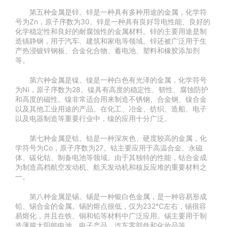
第五种金属是锌。锌是一种具有多种用途的金属，化学符
号为Zn，原子序数为30。锌是一种具有良好导电性能、良好的
化学稳定性和良好的耐腐蚀性的金属材料。锌的主要用途是制
造镇静钢，用于汽车、建筑和家电等领域。锌还被广泛用于生
产热浸镀锌钢板、合金化合物、蓄电池、塑料和橡胶添加剂
等。
第六种金属是镍。镍是一种白色有光泽的金属，化学符号
为Ni，原子序数为28。镍具有高度的稳定性、韧性、腐蚀防护
和高度的磁性。镍非常适合用来制造不锈钢、合金钢、镍合金
以及其他工业用途的产品。在化工、冶金、纺织、造船、电子
以及电器制造等重要行业中，镍的应用十分广泛。
第七种金属是钴。钴是一种深灰色、硬度较高的金属，化
学符号为Co，原子序数为27。钴主要应用于高温合金、永磁
体、碳化钴、制备电池等领域。由于其独特的性能，钴合金成
为制造高档航空发动机、航天发动机和核反应堆的重要材料之
一。
第八种金属是锡。锡是一种银白色金属，是一种容易形成
铅、锡合金的金属。锡的熔点很低，仅为232℃左右，锡很容
易熔化，并且在铁、铜和铅等材料中广泛应用。锡主要用于制
造薄膜太阳能电池、电子产品、汽车零部件和化妆品等。