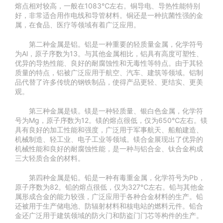
熔点相对较高，一般在1083℃左右。铜导电、导热性能特别
好，非常适合用作电线和导管材料。铜还是一种抗菌性强的金
属，在食品、医疗等领域有着广泛应用。
第二种金属是铝。铝是一种重要的轻质量金属，化学符号
为Al，原子序数为13。与其他金属相比，铝具有高度可塑性、
优异的导热性能、良好的耐腐蚀性和无毒性等特点。由于其轻
质量的特点，铝被广泛应用于航空、汽车、建筑等领域。铝制
品代替了许多传统的钢铁制品，使得产品更轻、更结实、更美
观。
第三种金属是镁。镁是一种轻质量、银白色金属，化学符
号为Mg，原子序数为12。镁的熔点很低，仅为650℃左右。镁
具有良好的加工性能和强度，广泛用于军事航天、船舶建造、
机械制造、轻工业、电子工业等领域。镁合金展现出了优异的
机械性能和良好的耐腐蚀性能，是一种与铝合金、钛合金构成
三大轻质合金的材料。
第四种金属是铅。铅是一种有毒重金属，化学符号为Pb，
原子序数为82。铅的熔点很低，仅为327℃左右。铅与其他金
属形成合金的能力较强，广泛应用于各种合金材料的生产。铅
还被用于生产储电池、防辐射材料和核电站的燃料元件。铅合
金还广泛用于建筑领域的防火门和防盗门门芯等构件的生产。