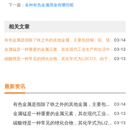
下一篇：
各种有色金属用途有哪些呢
相关文章
有色金属是指除了铁之外的其他金属，主要包括铜、铝、镁、铸铜合金、铅、锌、钴、镍、钨、钛、锆等。下面将分别介绍这些有色金属的特性和应用领域。铜铜是一种重要的有色金属
03-14
金属锰是一种重要的金属元素，其在现代工业生产和生活中有着广泛的应用。金属锰属于有色金属吗？这是一个值得探究的问题。本文将详细介绍金属锰的特点和分类，以及解答它是否
03-13
碳酸锂是一种常见的锂化合物，其化学式为Li2CO3。由于锂在周期表上属于第一族元素，与钠、钾等金属元素的性质类似，因此很多人可能会误认为碳酸锂是一种有色金属。实际上，碳酸
03-13
最新资讯
有色金属是指除了铁之外的其他金属，主要包括铜、铝、镁、铸铜合金、铅、锌、钴、镍、钨、钛、锆等。下面将分别介绍这些有色金属的特性和应用领域。铜铜是一种重要的有色金属
03-14
金属锰是一种重要的金属元素，其在现代工业生产和生活中有着广泛的应用。金属锰属于有色金属吗？这是一个值得探究的问题。本文将详细介绍金属锰的特点和分类，以及解答它是否
03-13
碳酸锂是一种常见的锂化合物，其化学式为Li2CO3。由于锂在周期表上属于第一族元素，与钠、钾等金属元素的性质类似，因此很多人可能会误认为碳酸锂是一种有色金属。实际上，碳酸
03-13