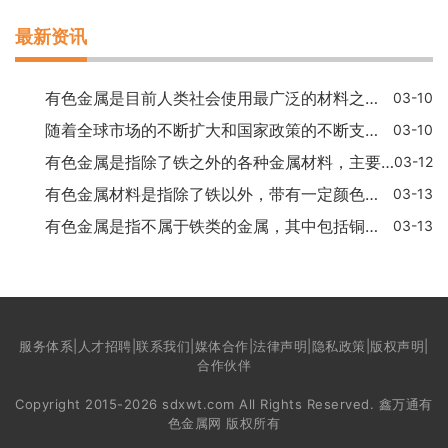
最新资讯
有色金属是目前人类社会使用最广泛的材料之一，其种类较多，包括铜、铝、镁、钛、锌、铝合金等。而为什么将这些金属划分为有色金属呢？我们可以从以下几个方面来解释：有色金
03-10
随着全球市场的不断扩大和国家政策的不断支持，有色金属行业的发展呈现出了稳步增长的趋势。据统计，目前全球有色金属行业的总产值已经超过了数万亿美元，其中铜、铝、镍、锌
03-10
有色金属是指除了铁之外的各种金属材料，主要包括铜、铝、镁、锌、钛、镍、钨、钼、铅、锡、银、金、铂等金属。这些有色金属对人类的历史和文明进程产生了重要的影响，被广泛
03-12
有色金属材料是指除了铁以外，带有一定颜色的金属材料。根据元素的不同，有色金属材料种类众多，其中常见的有铜、铝、锌、铅、镁、钛等。下面就让我们来详细了解一下这些常用
03-13
有色金属是指不属于铁类的金属，其中包括铜、铝、镁、锌和钛等材料，在工业和生活生产中有广泛的用途。有色金属通常具有优良的物理、化学性能和较高的导电、导热性能，应用范
03-13
服务体系|人才招聘|联系我们|媒体合作|法律声明|隐私政策|版权声明|
合作伙伴
Copyright 2015-2026 sdxwt.com All Rights Reserved. 鑫万通有
色金属网 版权所有