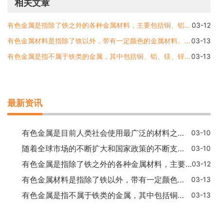
相关文章
有色金属是指除了铁之外的各种金属材料，主要包括铜、铝、镁、锌、钛、镍、钨、钼、铅、锡、银、金、铂等金属。这些有色金属对人类的历史和文明进程产生了重要的影响，被广泛
03-12
有色金属材料是指除了铁以外，带有一定颜色的金属材料。根据元素的不同，有色金属材料种类众多，其中常见的有铜、铝、锌、铅、镁、钛等。下面就让我们来详细了解一下这些常用
03-13
有色金属是指不属于铁类的金属，其中包括铜、铝、镁、锌和钛等材料，在工业和生活生产中有广泛的用途。有色金属通常具有优良的物理、化学性能和较高的导电、导热性能，应用范
03-13
最新资讯
有色金属是目前人类社会使用最广泛的材料之一，其种类较多，包括铜、铝、镁、钛、锌、铝合金等。而为什么将这些金属划分为有色金属呢？我们可以从以下几个方面来解释：有色金
03-10
随着全球市场的不断扩大和国家政策的不断支持，有色金属行业的发展呈现出了稳步增长的趋势。据统计，目前全球有色金属行业的总产值已经超过了数万亿美元，其中铜、铝、镍、锌
03-10
有色金属是指除了铁之外的各种金属材料，主要包括铜、铝、镁、锌、钛、镍、钨、钼、铅、锡、银、金、铂等金属。这些有色金属对人类的历史和文明进程产生了重要的影响，被广泛
03-12
有色金属材料是指除了铁以外，带有一定颜色的金属材料。根据元素的不同，有色金属材料种类众多，其中常见的有铜、铝、锌、铅、镁、钛等。下面就让我们来详细了解一下这些常用
03-13
有色金属是指不属于铁类的金属，其中包括铜、铝、镁、锌和钛等材料，在工业和生活生产中有广泛的用途。有色金属通常具有优良的物理、化学性能和较高的导电、导热性能，应用范
03-13